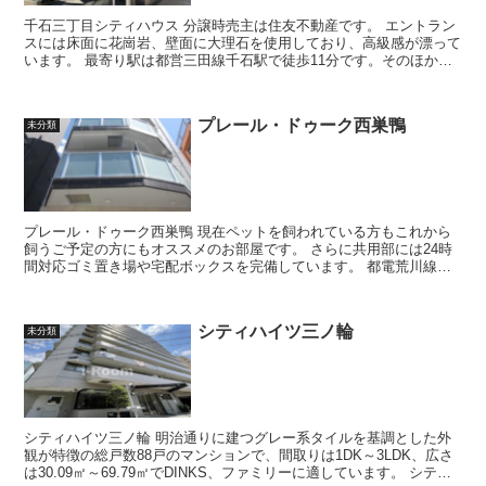
千石三丁目シティハウス 分譲時売主は住友不動産です。 エントラン
スには床面に花崗岩、壁面に大理石を使用しており、高級感が漂って
います。 最寄り駅は都営三田線千石駅で徒歩11分です。そのほか東
京メトロ丸の内線新大塚...
プレール・ドゥーク西巣鴨
未分類
プレール・ドゥーク西巣鴨 現在ペットを飼われている方もこれから
飼うご予定の方にもオススメのお部屋です。 さらに共用部には24時
間対応ゴミ置き場や宅配ボックスを完備しています。 都電荒川線
「滝野川一丁目」停留所より...
シティハイツ三ノ輪
未分類
シティハイツ三ノ輪 明治通りに建つグレー系タイルを基調とした外
観が特徴の総戸数88戸のマンションで、間取りは1DK～3LDK、広さ
は30.09㎡～69.79㎡でDINKS、ファミリーに適しています。 シティ