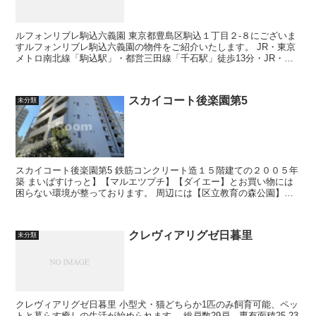
ルフォンリブレ駒込六義園 東京都豊島区駒込１丁目２-８にございま
すルフォンリブレ駒込六義園の物件をご紹介いたします。 JR・東京
メトロ南北線「駒込駅」・都営三田線「千石駅」徒歩13分・JR・都
営三田線「巣鴨駅」徒歩16...
スカイコート後楽園第5
未分類
スカイコート後楽園第5 鉄筋コンクリート造１５階建ての２００５年
築 まいばすけっと】【マルエツプチ】【ダイエー】とお買い物には
困らない環境が整っております。 周辺には【区立教育の森公園】、
その他徒歩圏に【小石川植...
クレヴィアリグゼ日暮里
未分類
クレヴィアリグゼ日暮里 小型犬・猫どちらか1匹のみ飼育可能、ペッ
トと暮らす癒しの生活が始められます。 総戸数29戸、専有面積25.23