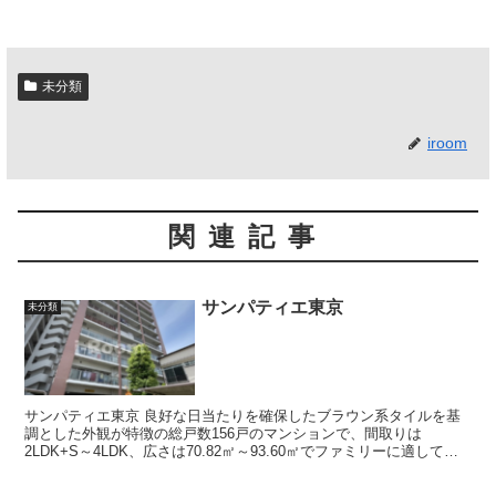
未分類
iroom
関連記事
サンパティエ東京
未分類
サンパティエ東京 良好な日当たりを確保したブラウン系タイルを基
調とした外観が特徴の総戸数156戸のマンションで、間取りは
2LDK+S～4LDK、広さは70.82㎡～93.60㎡でファミリーに適してい
ます。 駐車場は歩車...