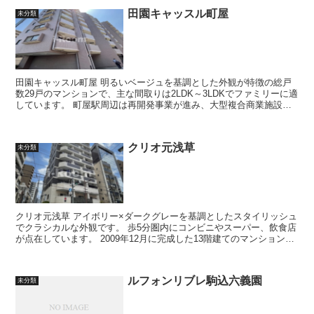
田園キャッスル町屋
未分類
田園キャッスル町屋 明るいベージュを基調とした外観が特徴の総戸
数29戸のマンションで、主な間取りは2LDK～3LDKでファミリーに適
しています。 町屋駅周辺は再開発事業が進み、大型複合商業施設が
立地するなど、活気あふれ...
クリオ元浅草
未分類
クリオ元浅草 アイボリー×ダークグレーを基調としたスタイリッシュ
でクラシカルな外観です。 歩5分圏内にコンビニやスーパー、飲食店
が点在しています。 2009年12月に完成した13階建てのマンションで
す。 ク...
ルフォンリブレ駒込六義園
未分類