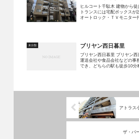
ヒルコート千駄木 建物から徒歩1分の場所にコンビニがあり、日常の買い物が便利です。 エン
トランスには宅配ボックスが
オートロック・ＴＶモニター付イ
ブリヤン西日暮里
未分類
ブリヤン西日暮里 ブリヤン西日暮里は、地上７かいだて、2013年築のマンションです。 近隣に
運送会社や食品会社などの事
でき、どちらの駅も徒歩10分程
アトラス
ザ・パ