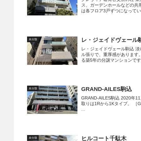
ス、ガーデンホールなどの共
レ・ジェイドヴェール
未分類
レ・ジェイドヴェール駒込 淡いベージュのタイル張りの外壁ですが、1階だけはブラウンのタイ
ル張りで、重厚感があります。 いずれの住戸にもアルコープが付いています。 北区西ケ
GRAND-AILES駒込
未分類
GRAND-AILES駒込 2020年11月築、地上5階建て・総戸数42戸の高級賃貸マンションです。 間
取りは1Rから1Kタイプ。 ［GRAND-AILES駒込］はJR駒込駅至近の新築賃貸マンションです。
...
ヒルコート千駄木
未分類