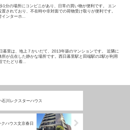
設置されており、不在時や非対面での荷物受け取りが便利です。
ンターホ...
務所が点在した静かな場所です。西日暮里駅と田端駅の2駅が利用
でたどり着...
小石川レクスターハウス
ークハウス文京春日