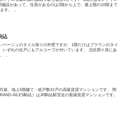
用施設があって、住居があるのは2階から上で、最上階の10階まで
は各フロア3戸ずつになっています。 ...
駒込
原にあ
る築5年の分譲マンションです。 ...