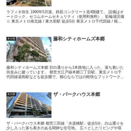
ラフィネ弥生 1990年5月築、鉄筋コンクリート造4階建て。 設備はオ
ートロック、セコムホームセキュリティ（使用料無料）、駐輪場完備
☆ 東京メトロ南北線 / 東大前駅 徒歩5分 東京メトロ千代田線 / 根
津...
藤和シティホームズ本郷
未分類
藤和シティホームズ本郷 目白通りから1本路地に入った、落ち着いた
街並みに建っています。 都営大江戸線本郷三丁目駅、東京メトロ千
代田線湯島駅なども徒歩圏で、都心ならではの軽快なフットワークが
魅力です。 1995年1...
ザ・パークハウス本郷
未分類
ザ・パークハウス本郷 都営三田線「水道橋駅」徒歩5分。白山通りを
少し入った落ち着きのある閑静な住宅地。 広々としたリビングや収