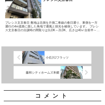
プレシス文京春日 敷地は北側を片側二車線の春日通り、東側を一方
通行の4m道路に面した角地で通風と採光を確保しています。 プレシ
ス文京春日の分譲時の間取りは1LDK～2LDK、広さは40㎡台前半～
50㎡台後半が中心、ワン...
小石川Jフラッツ
藤和シティホームズ本郷
コメント