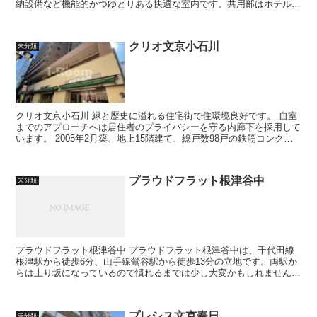
納設備など機能的かつゆとりある快適な室内です。共用部はホテルラ
イクな高級感ある内廊下を採用し...
クリオ文京小石川
未分類
クリオ文京小石川 緑と歴史に溢れる住宅街で住環境良好です。 自室
までのアプローチへは居住者のプライバシーを守る内廊下を採用して
います。 2005年2月築、地上15階建て、総戸数98戸の鉄筋コンクリ
ート造マンション...
プラウドフラット根津谷中
未分類
プラウドフラット根津谷中 プラウドフラット根津谷中は、千代田線
根津駅から徒歩6分、山手線鶯谷駅から徒歩13分の立地です。両駅か
らは上り坂になっているので慣れるまでは少し大変かもしれません。
プラウドフラット根津谷中は、...
プレシス文京春日
未分類