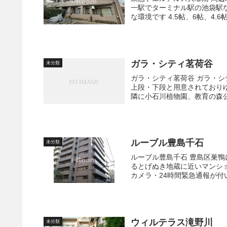
一駅でターミナル駅の池袋駅
な環境です 4.5帖、6帖、4.6
ガラ・シティ茗荷谷
未分類
ガラ・シティ茗荷谷 ガラ・シティ茗荷谷はエントランス脇に屋根付き駐輪場がついています。
上段・下段と用意されておりゆ
隣に小石川植物園、教育の森公
ルーブル豊島千石
未分類
ルーブル豊島千石 豊島区巣鴨にある築12年の分譲マンションです。 高齢者を中心に人気を集め
るとげぬき地蔵に近いマンションです。 分譲マンションタイプでモ
カメラ・24時間緊急通報が付い
ウィルテラス滝野川
未分類