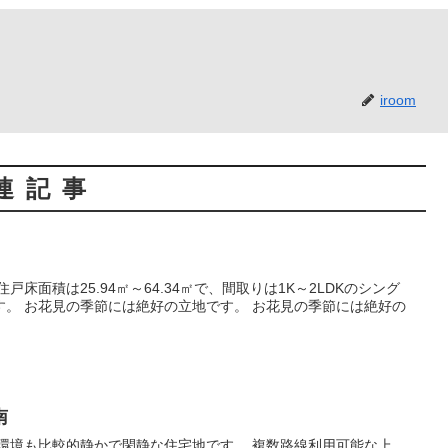
iroom
連記事
節には絶好の
南