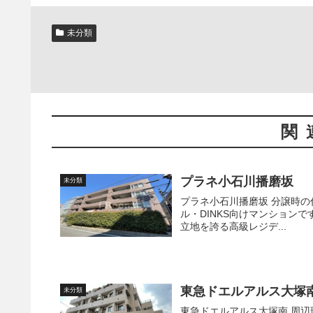
未分類
関
プラネ小石川播磨坂
未分類
プラネ小石川播磨坂 分譲時の住戸床面積は25.94㎡～64.34㎡で、間取りは1K～2LDKのシング
ル・DINKS向けマンションです。 お花見の季節には絶好の立地です。 お花見の季
立地を誇る高級レジデ...
東急ドエルアルス大塚
未分類
東急ドエルアルス大塚南 周辺環境も比較的静かで閑静な住宅地です。 複数路線利用可能な上、