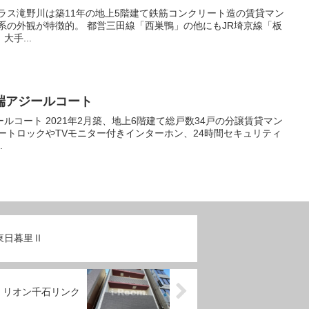
手...
端アジールコート
総戸数34戸の分譲賃貸マン
.
東日暮里Ⅱ
・リオン千石リンク