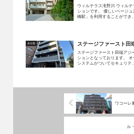
ウィルテラス滝野川 ウィルテラス滝野川は築11年の地上5階建て鉄筋コンクリート造の賃貸マン
ションです。 優しいベージュ系の外観が特徴的。 都営三田線「西巣鴨」の他にもJR埼京線「板
橋駅」を利用することができ、大
ステージファースト田
未分類
ステージファースト田端アジールコート 2021年2月築、地上6階建て
ションとなっております。 オートロックやTVモニター付きインターホン、24時間セキュリティ
システムがついてセキュリテ..
ワコーレ
ル