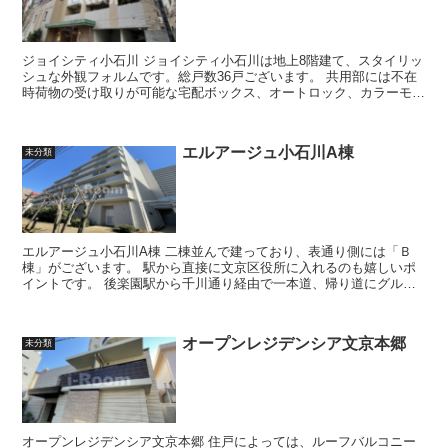
ジョイシティ小石川 ジョイシティ小石川は地上8階建て、スタイリッ
シュな外観フォルムです。総戸数36戸ございます。 共用部には不在
時荷物の受け取りが可能な宅配ボックス、オートロック、カラーモニ
ター付きインターホンなども採...
エルアージュ小石川A棟
未分類
エルアージュ小石川A棟 二棟並んで建っており、表通り側には「Ｂ
棟」がございます。 駅から直接に文京区役所に入れるのも嬉しいポ
イントです。 後楽園駅から千川通り経由で一本道、帰り道にグルメ
シティをご利用できるなど、...
オープンレジデンシア文京本郷
未分類
オープンレジデンシア文京本郷 住戸によっては、ルーフバルコニー