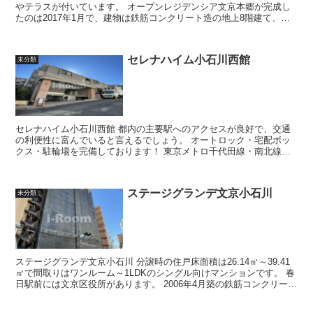
やテラスが付いています。 オープンレジデンシア文京本郷が完成し
たのは2017年1月で、建物は鉄筋コンクリート造の地上8階建て、総
戸数は23戸です。 「...
セレナハイム小石川西館
未分類
セレナハイム小石川西館 都内の主要駅へのアクセスが良好で、交通
の利便性に富んでいると言えるでしょう。 オートロック・宅配ボッ
クス・駐輪場を完備しております！ 東京メトロ千代田線・南北線
「後楽園」駅徒歩4分の好立地...
ステージグランデ文京小石川
未分類
ステージグランデ文京小石川 分譲時の住戸床面積は26.14㎡～39.41
㎡で間取りはワンルーム～1LDKのシングル向けマンションです。 春
日駅前には文京区役所があります。 2006年4月築の鉄筋コンクリート
造地上...