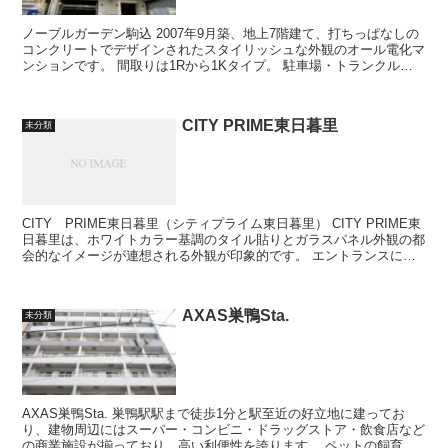
ノーブルガーデン駒込 2007年9月築、地上7階建て、打ちっぱなしの
コンクリートでデザインされたスタイリッシュな外観のオール電化マ
ンションです。 間取りは1Rから1Kタイプ。 駐車場・トランクルー
ムあります。 ...
CITY PRIME東日暮里
未分類
CITY PRIME東日暮里（シティプライム東日暮里） CITY PRIME東
日暮里は、ホワイトカラー基調のタイル貼りとガラスパネル外観の都
会的なイメージが連想される外観が印象的です。 エントランスには
ホワイトタイル...
AXAS巣鴨Sta.
未分類
AXAS巣鴨Sta. 巣鴨駅駅まで徒歩1分と駅至近の好立地に建ってお
り、建物周辺にはスーパー・コンビニ・ドラッグストア・飲食店など
の商業施設が揃っており、高い利便性を誇ります。 ペットの飼育が