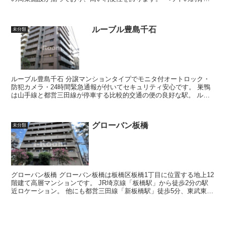
相談可能で、大切な家族と一...
ルーブル豊島千石
未分類
ルーブル豊島千石 分譲マンションタイプでモニタ付オートロック・
防犯カメラ・24時間緊急通報が付いてセキュリティ安心です。 巣鴨
は山手線と都営三田線が停車する比較的交通の便の良好な駅。 ルー
ブル豊島千石周辺にはサミ...
グローバン板橋
未分類
グローバン板橋 グローバン板橋は板橋区板橋1丁目に位置する地上12
階建て高層マンションです。 JR埼京線「板橋駅」から徒歩2分の駅
近ロケーション。 他にも都営三田線「新板橋駅」徒歩5分、東武東上
線「下板橋駅」徒歩...