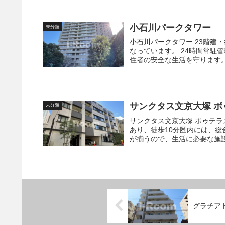
小石川パークタワー
未分類
小石川パークタワー 23階建・総戸数146戸の大規模な作りで、小石川エリアのランドマークに
なっています。 24時間常駐管理体制と24時間セキュリティシステムによる強固な防犯体制で居
サンクタス文京大塚 ボ
未分類
サンクタス文京大塚 ボゥテラス棟 周辺には、徒歩5分圏内に郵便局・スーパー・
あり、徒歩10分圏内には、
が揃うので、生活に必要な施設
グラチア