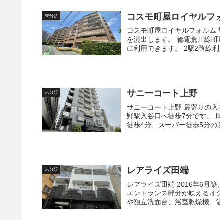
コスモ町屋ロイヤルフ
未分類
コスモ町屋ロイヤルフォルム 重厚な石づくりのエントランスが、ワンランク上の上質な暮らし
を演出します。 都電荒川線町屋駅前停留場や京成本線新三河島駅、JR常磐線三河島駅も日常的
に利用できます。 2駅
サニーコート上野
未分類
サニーコート上野 最寄りの入谷駅のほか、JR山手線・京浜東北線が利用できるターミナルの上
野駅入谷口へ徒歩7分です。 周辺はマンションやオフィスビルがならび、コンビニエンスストア
徒歩4分、スーパー徒歩5分のと
レアライズ田端
未分類
レアライズ田端 2016年6月築、地上6階建て・総戸数24戸、ホワイトのタイル貼りにブラックの
エントランス部分が映えるオシャレな外
や独立洗面台、浴室乾燥機、温水