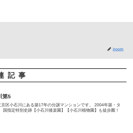
iroom
連記事
川第5
歩圏！