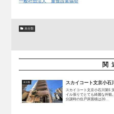
一般社団法人 重仮設業協会
未分類
関
スカイコート文京小石
未分類
スカイコート文京小石川第5 文京区小石川にある築17年の分譲マンションです。 2004年築・タ
イル張りでとても綺麗な外観。 国指定特別史跡【小石川後楽園】【小石川植物園】も徒
分譲時の住戸床面積は20...