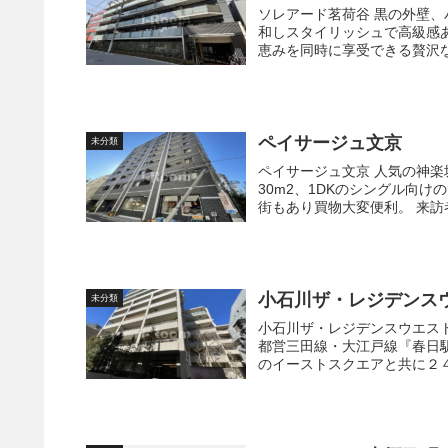
ソレアード茗荷谷 黒の外壁、バルコニーガラス手摺、手入れの行き届いた植栽の緑が見事に調
和しスタイリッシュで高級感あふれるファ
ペイサージュ文京
未分類
ペイサージュ文京 人気の神楽坂エリア至近、文京区関口に建つ高級賃貸マンション。 約
30m2、1DKのシングル向けのコンパクトなル
街もあり買物大変
小石川ザ・レジデンス
未分類
小石川ザ・レジデンスウエストスクエア 東京メトロ丸ノ内線・南北
都営三田線・大江戸線『春日駅』徒歩９分のア
のイーストスクエアと共に２４時