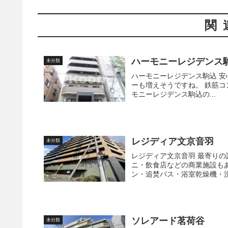
関
ハーモニーレジデンス
未分類
ハーモニーレジデンス駒込 安心のオートロックに宅配BOXでセキュリティも充実。 レパートリ
ーも増えそうですね。 鉄筋コンクリート造の地上9階建てで、2013年5月に竣工しました。 ハー
モニーレジデンス駒込の...
レジディア文京音羽
未分類
レジディア文京音羽 最寄りの護国寺駅まで徒歩2分と駅至近でかつ徒歩圏内にスーパー・コンビ
ニ・飲食店などの商業施設もあり、ア
ン・追焚バス・浴室乾燥機・洗
ソレアード茗荷谷
未分類