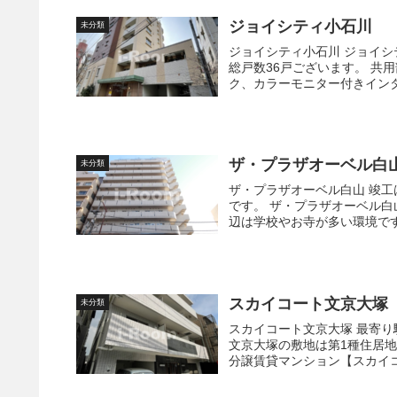
ジョイシティ小石川
未分類
ジョイシティ小石川 ジョイシティ小石川は地上8階建て、スタイリッシュな外観フォルムです。
総戸数36戸ございます。 共用部には不在時荷物の受け取りが可能な宅配ボックス、オートロッ
ク、カラーモニター付きインタ
ザ・プラザオーベル白
未分類
ザ・プラザオーベル白山 竣工は1992年3月で地上13階建て、総住戸数117戸の大規模マンション
です。 ザ・プラザオーベル白山の敷地は商業地域と住居地域にあり、幹線通りに面していて周
スカイコート文京大塚
未分類
スカイコート文京大塚 最寄り駅は東京メトロ丸ノ内線新大塚駅で徒歩6分です。 スカイコート
文京大塚の敷地は第1種住居地域にあ
分譲賃貸マンション【スカイコー