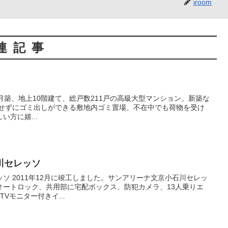
iroom
連記事
方に嬉...
川セレッソ
小石川セレッ
オートロック、共用部に宅配ボックス、防犯カメラ、13人乗りエ
Vモニター付きイ...