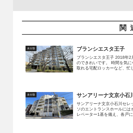
関
ブランシエスタ王子
未分類
ブランシエスタ王子 2018年2月築、地上10階建て、総戸数211戸の高級大型マンション。新築な
のできれいです。 時間を気にせずにゴミ出しができる敷地内ゴミ置場、不在中でも荷物を受け
取れる宅配ロッカーなど、忙しい
サンアリーナ文京小石
未分類
サンアリーナ文京小石川セレッソ 2011年12月に竣工しました。サンアリーナ文京
ソのエントランスホールには
レベーター1基を備え、各戸にT