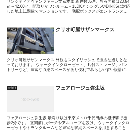
サンシティアヴァンツァーレ文京本郷 総戸数35戸、専有面積は20.94
㎡～42.60㎡、間取りがワンルーム～1LDKとシングルやDINKSに対応
した地上11階建てマンションです。 宅配ボックスがエントランスに
設置され不...
クリオ町屋サザンマークス
未分類
クリオ町屋サザンマークス 外観もスタイリッシュで瀟洒な造りとな
っております。 ウォークインクローゼット、片付ストレージ、パン
トリーなど、豊富な収納スペースがあり便利で暮らしやすい設計にな
っております。 明治通りと...
フェアロージュ弥生坂
未分類
フェアロージュ弥生坂 最寄り駅は東京メトロ千代田線の根津駅で徒
歩2分です。 玄関前にポーチやアルコープを設け、ウォークインクロ
ーゼットやトランクルームなど豊富な収納スペースを用意すること
で、各戸の独立性を保ち、ゆとりあ...