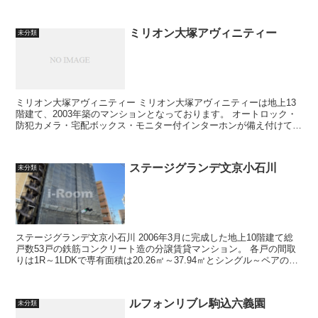
新大塚駅...
ミリオン大塚アヴィニティー
未分類
ミリオン大塚アヴィニティー ミリオン大塚アヴィニティーは地上13
階建て、2003年築のマンションとなっております。 オートロック・
防犯カメラ・宅配ボックス・モニター付インターホンが備え付けてお
りますのでセキュリティ面が...
ステージグランデ文京小石川
未分類
ステージグランデ文京小石川 2006年3月に完成した地上10階建て総
戸数53戸の鉄筋コンクリート造の分譲賃貸マンション。 各戸の間取
りは1R～1LDKで専有面積は20.26㎡～37.94㎡とシングル～ペアの方
向けのお部...
ルフォンリブレ駒込六義園
未分類