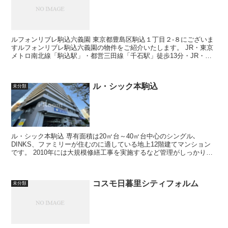
ルフォンリブレ駒込六義園 東京都豊島区駒込１丁目２-８にございま
すルフォンリブレ駒込六義園の物件をご紹介いたします。 JR・東京
メトロ南北線「駒込駅」・都営三田線「千石駅」徒歩13分・JR・都
営三田線「巣鴨駅」徒歩16...
ル・シック本駒込
未分類
ル・シック本駒込 専有面積は20㎡台～40㎡台中心のシングル､
DINKS、ファミリーが住むのに適している地上12階建てマンション
です。 2010年には大規模修繕工事を実施するなど管理がしっかりと
行われていることがうかが...
コスモ日暮里シティフォルム
未分類