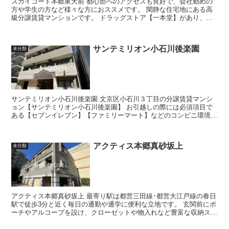
スカイコート本郷東大前 都心部へのアクセスも良好で、会社勤めの
方や学生の方など様々な方におススメです。 閑静な住宅地にある高
級分譲賃貸マンションです。 ドラッグストア【一本堂】があり、お
薬だけでなく日用消耗品やコ...
サンテミリオン小石川後楽園
未分類
サンテミリオン小石川後楽園 文京区小石川３丁目の分譲賃貸マンシ
ョン【サンテミリオン小石川後楽園】 お引越しの際には必須項目で
ある【セブンイレブン】【ファミリーマート】などのコンビニ環境も
充実♪その他ドラッグストアやファ...
アクティス本郷真砂坂上
未分類
アクティス本郷真砂坂上 最寄り駅は都営三田線･都営大江戸線の春日
駅で徒歩3分と近く毎日の通勤や通学に便利な立地です。 玄関前にポ
ーチやアルコープを設け、クローゼットや物入れなど豊富な収納スペ
ースを用意することで各戸の独...