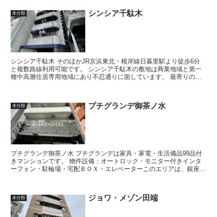
シンシア千駄木
未分類
シンシア千駄木 そのほかJR京浜東北・根岸線日暮里駅より徒歩6分
と複数路線利用可能です。 シンシア千駄木の敷地は商業地域と第一
種中高層住居専用地域にあり不忍通りに面しています。 最寄りの
「千駄木駅」に加えて徒歩1...
プチグランデ御茶ノ水
未分類
プチグランデ御茶ノ水 プチグランデは家具・家電・生活備品99品付
きマンションです。 物件設備：オートロック・モニター付きインタ
ーフォン・駐輪場・宅配ＢＯＸ・エレベーターこのエリアは、銀座
線・千代田線・総武線・丸ノ内線な...
ジョワ・メゾン田端
未分類