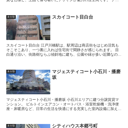
ュラルカラーを基調としたフローリ...
スカイコート目白台
未分類
スカイコート目白台 江戸川橋駅は、駅周辺は商店街をはじめ活気も
そこそこあり、一つ裏に入れば住宅街で閑静さが感じられます。 目
白通り沿い、街路樹ならぶ傾斜地に建ち、公園や緑が多い近隣なの
で、とても落ち着いた雰囲気を感じら...
マジェスティコート小石川・播磨
未分類
坂
マジェスティコート小石川・播磨坂 小石川エリアに建つ分譲賃貸マ
ンション。 ビルトインエアコン・オートバス・浴室乾燥機・洗浄便
座・床暖房など、日常の生活を快適にする充実した室内設備に加え、
24時間のセキュリティシステムも...
シティハウス本郷弓町
未分類