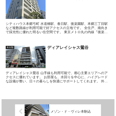
シティハウス本郷弓町 水道橋駅、春日駅、後楽園駅、本郷三丁目駅
など複数路線が利用可能で好アクセスの立地です。 全住戸、南向き
で採光性に優れた明るい住空間です。 東京メトロ丸の内線『後楽
園』駅から徒歩5分・都営大江...
ディアレイシャス鶯谷
未分類
ディアレイシャス鶯谷 山手線も利用可能で、都心主要エリアへのア
クセスに優れています。 お部屋も、水回りを中心に、ハイグレード
な設備が整い、日々の暮らしを快適にサポートしてくれます。 外観
はスタイリッシュなデザイン...
メゾン・ド・ヴィレ本駒込