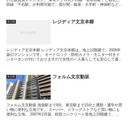
田線「千石駅」が利用可能で、霞が関・銀座・大手町・神保町などの
主要な駅に一本で行くこと...
レジディア文京本郷
未分類
レジディア文京本郷 レジディア文京本郷は、地上12階建て、2005年
築のマンションです。 オートロック・防犯カメラ・モニター付きイ
ンターホンが付いておりますので女性の一人暮らしでも安心して暮ら
すことが出来ます♪ ...
フォルム文京動坂
未分類
フォルム文京動坂 池袋駅まで9分、東京駅まで15分と通勤・通学や買
い物に便利な立地です。 スーパー、ドラッグストアなど買い物にも
便利な立地。 2007年2月築、鉄筋コンクリート造地上15階建て。コ
スモスイ...