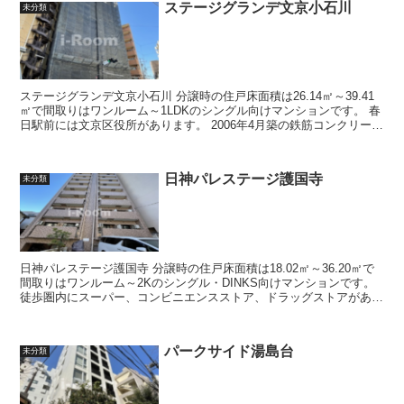
ステージグランデ文京小石川
未分類
ステージグランデ文京小石川 分譲時の住戸床面積は26.14㎡～39.41
㎡で間取りはワンルーム～1LDKのシングル向けマンションです。 春
日駅前には文京区役所があります。 2006年4月築の鉄筋コンクリート
造地上...
日神パレステージ護国寺
未分類
日神パレステージ護国寺 分譲時の住戸床面積は18.02㎡～36.20㎡で
間取りはワンルーム～2Kのシングル・DINKS向けマンションです。
徒歩圏内にスーパー、コンビニエンスストア、ドラッグストアがあり
ます。 文...
パークサイド湯島台
未分類