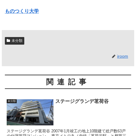
ものつくり大学
未分類
iroom
関連記事
ステージグランデ茗荷谷
未分類
ステージグランデ茗荷谷 2007年1月竣工の地上10階建て総戸数63戸
の分譲賃貸マンション。 東京メトロ丸ノ内線「茗荷谷駅」と都営三