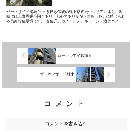
パークサイド湯島台 古き良き伝統の残る格式高いエリアに建ち、近
隣には上野恩賜公園もあり、都心でありながら自然も身近に感じられ
る良好な住環境です。 各住戸、ガスシステムキッチン・追焚バス・
浴室乾燥機・洗浄便座・エアコンな...
ローレルアイ茗荷谷
プラウド文京千駄木
コメント
コメントを書き込む