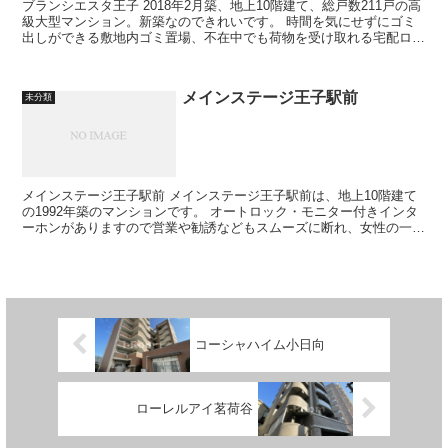
ブランシエスタ王子 2018年2月築、地上10階建て、総戸数211戸の高
級大型マンション。新築なのできれいです。 時間を気にせずにゴミ
出しができる敷地内ゴミ置場、不在中でも荷物を受け取れる宅配ロッ
カーなど、忙しい方に嬉...
メインステージ王子駅前
未分類
メインステージ王子駅前 メインステージ王子駅前は、地上10階建て
の1992年築のマンションです。 オートロック・モニター付きインタ
ーホンがありますので営業や勧誘などもスムーズに断れ、女性の一人
暮らしでも安心して過ごす事...
コーシャハイム小日向
ローレルアイ茗荷谷