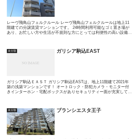
レーヴ飛鳥山フェルクルール レーヴ飛鳥山フェルクルールは地上11
階建ての分譲賃貸マンションです。 24時間利用可能なゴミ置き場が
あり、お忙しい方や生活が不規則な方にとっては利便性の高い設備で
す。 オートロックもご...
ガリシア駒込EAST
未分類
ガリシア駒込ＥＡＳＴ ガリシア駒込EASTは、地上11階建て2021年
築の浅築マンションです！ オートロック・防犯カメラ・モニター付
きインターホン・宅配ボックスがありセキュリティー面が充実してお
り、女性の一人暮らしでも...
ブランシエスタ王子
未分類