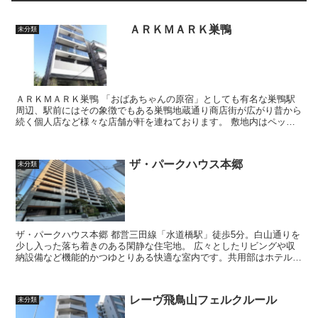
ＡＲＫＭＡＲＫ巣鴨
未分類
ＡＲＫＭＡＲＫ巣鴨 「おばあちゃんの原宿」としても有名な巣鴨駅
周辺、駅前にはその象徴でもある巣鴨地蔵通り商店街が広がり昔から
続く個人店など様々な店舗が軒を連ねております。 敷地内はペット
飼育相談可能の他に駐車場を設けて...
ザ・パークハウス本郷
未分類
ザ・パークハウス本郷 都営三田線「水道橋駅」徒歩5分。白山通りを
少し入った落ち着きのある閑静な住宅地。 広々としたリビングや収
納設備など機能的かつゆとりある快適な室内です。共用部はホテルラ
イクな高級感ある内廊下を採用し...
レーヴ飛鳥山フェルクルール
未分類