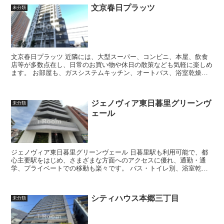
文京春日プラッツ
未分類
文京春日プラッツ 近隣には、大型スーパー、コンビニ、本屋、飲食
店等が多数点在し、日常のお買い物や休日の散策なども気軽に楽しめ
ます。 お部屋も、ガスシステムキッチン、オートバス、浴室乾燥
機、洗浄便座などが揃い、快適にお過...
ジェノヴィア東日暮里グリーンヴ
未分類
ェール
ジェノヴィア東日暮里グリーンヴェール 日暮里駅も利用可能で、都
心主要駅をはじめ、さまざまな方面へのアクセスに優れ、通勤・通
学、プライベートでの移動も楽々です。 バス・トイレ別、浴室乾燥
機、温水洗浄便座、独立洗面台、シス...
シティハウス本郷三丁目
未分類