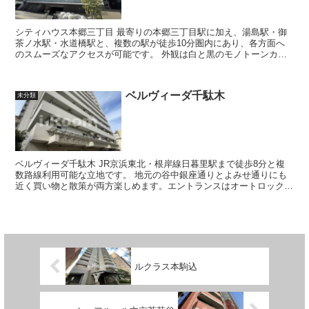
シティハウス本郷三丁目 最寄りの本郷三丁目駅に加え、湯島駅・御
茶ノ水駅・水道橋駅と、複数の駅が徒歩10分圏内にあり、各方面へ
のスムーズなアクセスが可能です。 外観は白と黒のモノトーンカラ
ーとガラスウォールによるスタイリ...
ベルヴィーダ千駄木
未分類
ベルヴィーダ千駄木 JR京浜東北・根岸線日暮里駅まで徒歩8分と複
数路線利用可能な立地です。 地元の谷中銀座通りとよみせ通りにも
近く買い物と散策が両方楽しめます。エントランスはオートロック式
で集合郵便受けと宅配ボックスが...
ルクラス本駒込