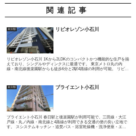
関連記事
リビオレゾン小石川
未分類
リビオレゾン小石川 1Kから2LDKのコンパクトかつ機能的な住戸を揃
えており、シングルやディンクスに最適です。 東京メトロ丸の内
線・南北線後楽園駅からも徒歩6分と2駅4路線の利用が可能。 リビオ
レゾン小石川は、大...
ブライエント小石川
未分類
ブライエント小石川 春日駅と後楽園駅が利用可能で、三田線・大江
戸線・丸ノ内線・南北線と4路線が利用できる交通の便の良い立地で
す。 スシステムキッチン・追焚バス・浴室乾燥機・洗浄便座・エア
コンなどの充実した室内設備が整い...