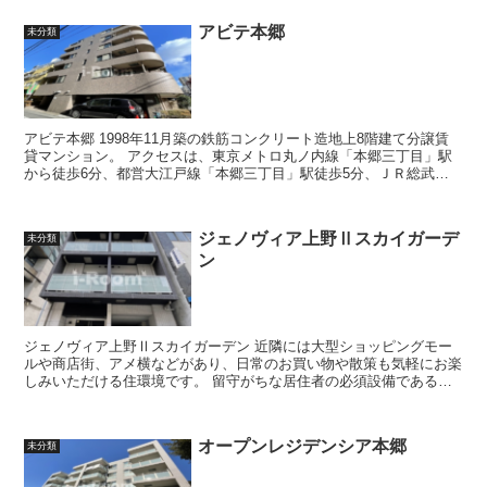
アビテ本郷
未分類
アビテ本郷 1998年11月築の鉄筋コンクリート造地上8階建て分譲賃
貸マンション。 アクセスは、東京メトロ丸ノ内線「本郷三丁目」駅
から徒歩6分、都営大江戸線「本郷三丁目」駅徒歩5分、ＪＲ総武・
中央線「御茶ノ水」駅徒歩9...
ジェノヴィア上野Ⅱスカイガーデ
未分類
ン
ジェノヴィア上野Ⅱスカイガーデン 近隣には大型ショッピングモー
ルや商店街、アメ横などがあり、日常のお買い物や散策も気軽にお楽
しみいただける住環境です。 留守がちな居住者の必須設備である宅
配ボックスが設置されており、不在...
オープンレジデンシア本郷
未分類