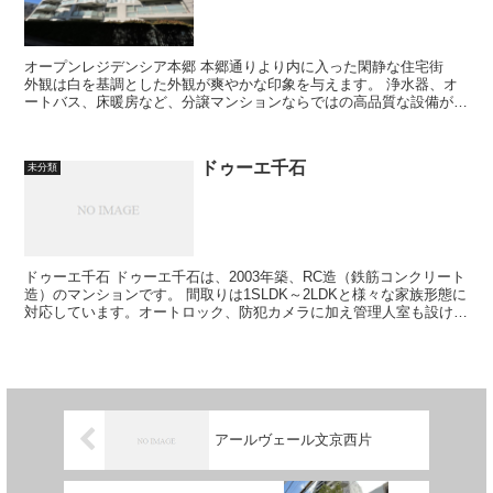
オープンレジデンシア本郷 本郷通りより内に入った閑静な住宅街
外観は白を基調とした外観が爽やかな印象を与えます。 浄水器、オ
ートバス、床暖房など、分譲マンションならではの高品質な設備が心
地良い暮らしを支えます。...
ドゥーエ千石
未分類
ドゥーエ千石 ドゥーエ千石は、2003年築、RC造（鉄筋コンクリート
造）のマンションです。 間取りは1SLDK～2LDKと様々な家族形態に
対応しています。オートロック、防犯カメラに加え管理人室も設けら
れており、セキュリ...
アールヴェール文京西片