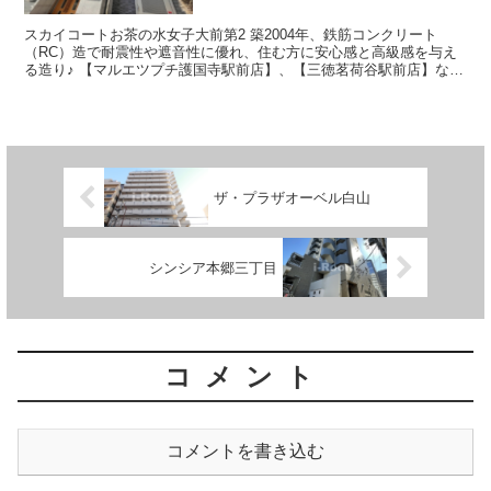
スカイコートお茶の水女子大前第2 築2004年、鉄筋コンクリート
（RC）造で耐震性や遮音性に優れ、住む方に安心感と高級感を与え
る造り♪ 【マルエツプチ護国寺駅前店】、【三徳茗荷谷駅前店】など
お買い物には困らない環境が整...
ザ・プラザオーベル白山
シンシア本郷三丁目
コメント
コメントを書き込む