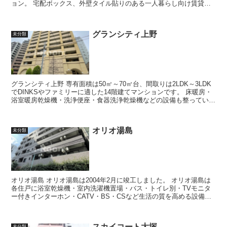
ョン。 宅配ボックス、外壁タイル貼りのある一人暮らし向け賃貸物
件です。 都電...
グランシティ上野
未分類
グランシティ上野 専有面積は50㎡～70㎡台、間取りは2LDK～3LDK
でDINKSやファミリーに適した14階建てマンションです。 床暖房・
浴室暖房乾燥機・洗浄便座・食器洗浄乾燥機などの設備も整っていま
す。 ＪＲ...
オリオ湯島
未分類
オリオ湯島 オリオ湯島は2004年2月に竣工しました。 オリオ湯島は
各住戸に浴室乾燥機・室内洗濯機置場・バス・トイレ別・TVモニタ
ー付きインターホン・CATV・BS・CSなど生活の質を高める設備が
充実し、共用部には宅配...
スカイコート大塚
未分類