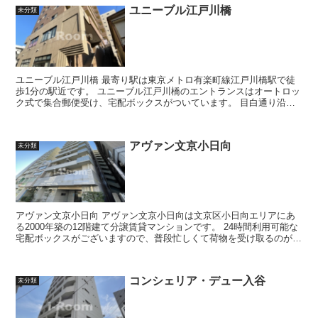
ユニーブル江戸川橋
未分類
ユニーブル江戸川橋 最寄り駅は東京メトロ有楽町線江戸川橋駅で徒
歩1分の駅近です。 ユニーブル江戸川橋のエントランスはオートロッ
ク式で集合郵便受け、宅配ボックスがついています。 目白通り沿
い、東京メトロ有楽町線『江...
アヴァン文京小日向
未分類
アヴァン文京小日向 アヴァン文京小日向は文京区小日向エリアにあ
る2000年築の12階建て分譲賃貸マンションです。 24時間利用可能な
宅配ボックスがございますので、普段忙しくて荷物を受け取るのが難
しい方に利便性が高く、時...
コンシェリア・デュー入谷
未分類