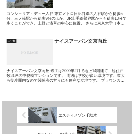
コンシェリア・デュー入谷 東京メトロ日比谷線の入谷駅から徒歩5
分、三ノ輪駅から徒歩9分のほか、JR山手線鶯谷駅からも徒歩13分で
歩くことができ、上野と浅草の中心に位置。 さらに東京大学（本郷
キャンパス）をはじめとする有...
ナイスアーバン文京向丘
未分類
ナイスアーバン文京向丘 竣工は2000年2月で地上14階建て、総住戸
数31戸の中規模マンションです。 周辺は学校が多い環境です。東大
も徒歩圏内なので関係者の方々にも便利な立地です。 ブラウンカラ
ーを基調とした重厚...
エスティメゾン千駄木