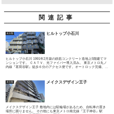
関連記事
ヒルトップ小石川
未分類
ヒルトップ小石川 1991年2月築の鉄筋コンクリート造地上5階建てマ
ンションです。 ＣＡＴＶ、光ファイバー導入済み。 東京メトロ丸ノ
内線『茗荷谷駅』徒歩６分のアクセス便です。オートロック完備、ペ
ット飼育可能（猫）...
メイクスデザイン王子
未分類
メイクスデザイン王子 敷地内には駐輪場があるため、自転車の置き
場所に困りません。 その他にも東京メトロ南北線『王子神谷』駅