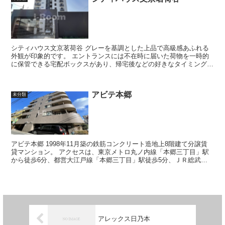
シティハウス文京茗荷谷 グレーを基調とした上品で高級感あふれる
外観が印象的です。 エントランスには不在時に届いた荷物を一時的
に保管できる宅配ボックスがあり、帰宅後などの好きなタイミングで
受け取ることができるので大変便利...
アビテ本郷
未分類
アビテ本郷 1998年11月築の鉄筋コンクリート造地上8階建て分譲賃
貸マンション。 アクセスは、東京メトロ丸ノ内線「本郷三丁目」駅
から徒歩6分、都営大江戸線「本郷三丁目」駅徒歩5分、ＪＲ総武・
中央線「御茶ノ水」駅徒歩9...
アレックス日乃本