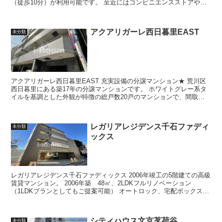
（徒歩10分）が利用可能です。 至近にはコンビニエンスストアやス
ーパーもあり、毎日のお買い...
アクアリガーレ西日暮里EAST
未分類
アクアリガーレ西日暮里EAST 充実設備の分譲マンション★ 荒川区
西日暮里にある築17年の分譲マンションです。 ホワイトグレー系タ
イルを基調とした外観が特徴の総戸数20戸のマンションで、間取り
はワンルーム～1K、...
レガリアレジデンス千石ファディ
未分類
ックス
レガリアレジデンス千石ファディックス 2006年竣工の5階建ての高級
賃貸マンション。 2006年築 48㎡、2LDKフルリノベーション
（1LDKプランとしてもご提案可能） オートロック、宅配ボックス付
き。ペット飼...
シティハウス文京茗荷谷
未分類