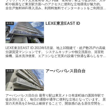
ブリリアイスト文京茗荷谷 丸ノ内線「茗荷谷」駅より徒歩5分、大手
町や銀座など東京駅方面へのアクセスに便利な立地環境が魅力的。
全住戸無料WiFi導入済み、利用料無料でインターネットをご利用頂け
ます。東京メトロ丸ノ内線『...
LEXE東京EAST ID
未分類
LEXE東京EAST ID 2013年5月築、地上10階建て・総戸数25戸の高級
分譲賃貸マンションです。 システムキッチンや独立洗面台、浴室乾
燥機、温水洗浄便座、エアコンなど充実の設備で快適な暮らしをサポ
ートしてくれま...
アーバンパレス目白台
未分類
アーバンパレス目白台 最寄り駅は東京メトロ有楽町線の護国寺駅で
徒歩3分と近く、毎日の通勤や通学に便利な立地となっています。 居
室の天井高を2.6m以上確保することで、開放感のある居住空間を実
現しています。 各居室...