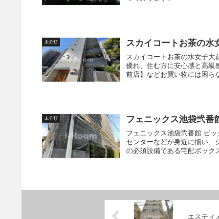
スカイコートお茶の水
未分類
スカイコートお茶の水女子大前第2 築2004年、鉄筋コンクリート（RC）造で耐
優れ、住む方に安心感と高級感を与える造り♪ 【マルエツプ
前店】などお買い物には困らない
フェニックス池袋弐番
未分類
フェニックス池袋弐番館 ビッグターミナル池袋駅へも1駅という近さで、百貨店やショッピング
センターなどが身近に揃い、シティ
の必須設備である宅配ボックス
エスティ