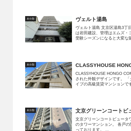
ヴェルト湯島
未分類
ヴェルト湯島 文京区湯島3丁目、歴史ある湯島で高い利便性を享受する「ヴェルト湯島」 施工
は岩田建設、管理はエムズ・コミュニケ
受験シーズンになると大変な賑わ
CLASSYHOUSE HON
未分類
CLASSYHOUSE HONGO COMFORTE ブラウンベージュカラーを
された外観デザインです。 「クラッシィハウス本郷コンフォルテ」は、オススメできる分譲タ
イプの高級賃貸マンションです.
文京グリーンコートビュ
未分類
文京グリーンコートビュータワー本駒込 A棟 1998年1月に完
のタワーマンション。 各戸の間取りは1R～2LDKと幅広く、専有面積は41.31㎡～73.98㎡とな
っております。 ...