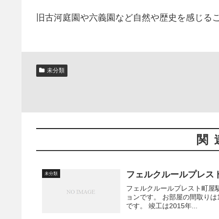
旧古河庭園や六義園など自然や歴史を感じる
未分類
関
フェルクルールプレス
未分類
フェルクルールプレスト町屋駅前 2015年12月築、地上11階建て・総戸数40戸の分
ョンです。 お部屋の間取りは1Kタイプから2LDKタイプでシングルから少人数のファミリー向け
です。 竣工は2015年...