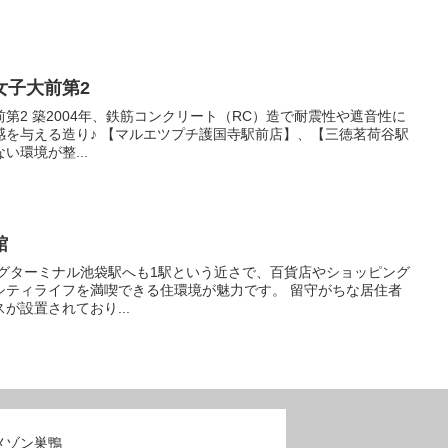
女子大前第2
震性や遮音性に
チ護国寺駅前店】、【三徳茗荷谷駅
環境が整...
館
ライフを満喫できる住環境が魅力です。 留守がちな居住者
が設置されており...
メゾン巣鴨