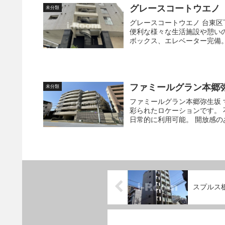
グレースコートウエノ
未分類
グレースコートウエノ 台東区下谷にある築17年のマンションです。 周辺エリアは、日常生活に
便利な様々な生活施設や憩いのスポットが揃って
ファミールグラン本郷
未分類
ファミールグラン本郷弥生坂 すぐそばに東京大学の広大な敷地が広がる、文化と学問の香りに
彩られたロケーションです。 不忍通りを走るバスを使えば、京成本線京成上野駅やJR上野駅も
日常的に利用可能。
スプルス