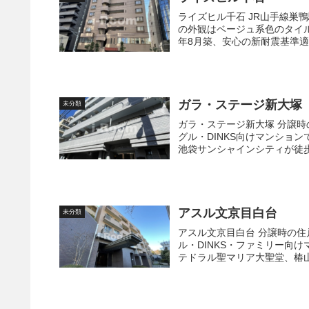
ライズヒル千石 JR山手線巣鴨駅まで徒歩12分と複数路線利用可能な立地です。 ライズヒル千石
の外観はベージュ系色のタイル貼
年8月築、安心の新耐震基準適合
ガラ・ステージ新大塚
未分類
ガラ・ステージ新大塚 分譲時の住戸床面積は16.3㎡～62㎡で間取りはワンルーム～2LDKのシン
グル・DINKS向けマンションです。 徒歩3分以内にスーパーやコンビニエンス
池袋サンシャインシティが徒歩6
アスル文京目白台
未分類
アスル文京目白台 分譲時の住戸床面積は51.38㎡～96.34㎡で間取りは1LDK～3LDKとシング
ル・DINKS・ファミリー向けマンションです。 近くに関
テドラル聖マリア大聖堂、椿山.