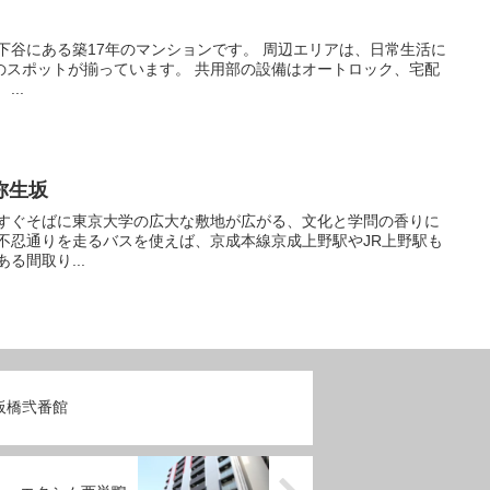
います。 共用部の設備はオートロック、宅配
ボックス、エレベーター完備。 ...
弥生坂
 開放感のある間取り...
板橋弐番館