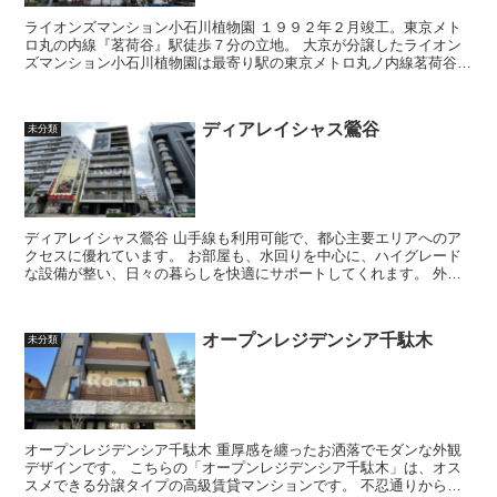
ライオンズマンション小石川植物園 １９９２年２月竣工。東京メト
ロ丸の内線『茗荷谷』駅徒歩７分の立地。 大京が分譲したライオン
ズマンション小石川植物園は最寄り駅の東京メトロ丸ノ内線茗荷谷駅
より徒歩7分です。 分譲時...
ディアレイシャス鶯谷
未分類
ディアレイシャス鶯谷 山手線も利用可能で、都心主要エリアへのア
クセスに優れています。 お部屋も、水回りを中心に、ハイグレード
な設備が整い、日々の暮らしを快適にサポートしてくれます。 外観
はスタイリッシュなデザイン...
オープンレジデンシア千駄木
未分類
オープンレジデンシア千駄木 重厚感を纏ったお洒落でモダンな外観
デザインです。 こちらの「オープンレジデンシア千駄木」は、オス
スメできる分譲タイプの高級賃貸マンションです。 不忍通りから一