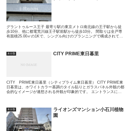
グラントゥルース王子 最寄り駅の東京メトロ南北線の王子駅から徒
歩10分、他に都電荒川線王子駅前駅から徒歩10分。 間取りは全戸専
有面積25.00㎡の1Kで、シングル向けのプランニングで構成されてい
ます。 複数路線...
CITY PRIME東日暮里
未分類
CITY PRIME東日暮里（シティプライム東日暮里） CITY PRIME東
日暮里は、ホワイトカラー基調のタイル貼りとガラスパネル外観の都
会的なイメージが連想される外観が印象的です。 エントランスには
ホワイトタイル...
ライオンズマンション小石川植物
未分類
園