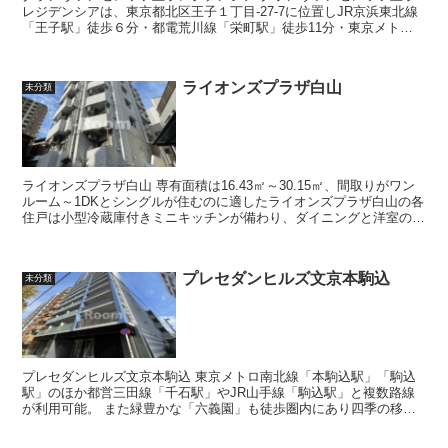
レジデンシアは、東京都北区王子１丁目-27-7に位置しJR京浜東北線
「王子駅」徒歩６分・都電荒川線「栄町駅」徒歩11分・東京メトロ
南北線「西ヶ原駅」徒歩20分と3...
ライオンズプラザ白山
未分類
ライオンズプラザ白山 専有面積は16.43㎡～30.15㎡、間取りがワン
ルーム～1DKとシングルが住むのに適したライオンズプラザ白山の各
住戸は小型冷蔵庫付きミニキッチンが備わり、ダイニングと洋室の天
井高は2.4m以上確保され...
プレセダンヒルズ文京本駒込
未分類
プレセダンヒルズ文京本駒込 東京メトロ南北線「本駒込駅」「駒込
駅」のほか都営三田線「千石駅」やJR山手線「駒込駅」と複数路線
が利用可能。 また緑豊かな「六義園」も徒歩圏内にあり四季の移り
変わりを感じながらお散歩をお愉し...