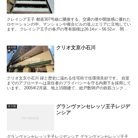
クレイシア王子 都道307号線に隣接する、交通の便や開放感に優れた
ロケーションの中、マンションや複合ビルの並ぶエリアに立地してい
ます。 クレイシア王子の各戸の専有面積は26.14㎡～56.52㎡、間取
りはシングルからD...
クリオ文京小石川
未分類
クリオ文京小石川 緑と歴史に溢れる住宅街で住環境良好です。 自室
までのアプローチへは居住者のプライバシーを守る内廊下を採用して
います。 2005年2月築、地上15階建て、総戸数98戸の鉄筋コンクリ
ート造マンション...
グランヴァンセレッソ王子レジデ
未分類
ンシア
グランヴァンセレッソ王子レジデンシア グランヴァンセレッソ王子