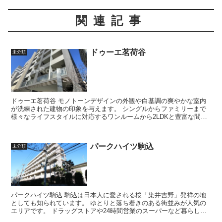
関連記事
ドゥーエ茗荷谷
未分類
ドゥーエ茗荷谷 モノトーンデザインの外観や白基調の爽やかな室内
が洗練された建物の印象を与えます。 シングルからファミリーまで
様々なライフスタイルに対応するワンルームから2LDKと豊富な間取
りを揃えています。 モノ...
パークハイツ駒込
未分類
パークハイツ駒込 駒込は日本人に愛される桜「染井吉野」発祥の地
としても知られています。 ゆとりと落ち着きのある街並みが人気の
エリアです。 ドラッグストアや24時間営業のスーパーなど暮らしに
必要な店舗があり日常のお...