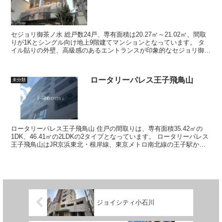
セジョリ御茶ノ水 総戸数24戸、専有面積は20.27㎡～21.02㎡、間取
りが1Kとシングル向け地上9階建てマンションとなっています。 タ
イル貼りの外壁、高級感のあるエントランスが印象的なセジョリ御茶
ノ水は2階からが住...
ロータリーパレス王子飛鳥山
未分類
ロータリーパレス王子飛鳥山 住戸の間取りは、専有面積35.42㎡の
1DK、46.41㎡の2LDKの2タイプとなっています。 ロータリーパレス
王子飛鳥山はJR京浜東北・根岸線、東京メトロ南北線の王子駅から
徒歩9分、都電荒...
ジョイシティ小石川