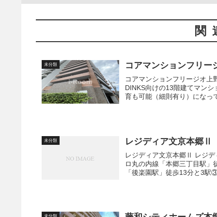
関
コアマンションフリー
未分類
コアマンションフリージオ上野 専有面積は40㎡～50㎡台、間取りは1LDK～2LDKでシン
DINKS向けの13階建てマンションです。 不在時に便利な宅配ボッ
育も可能（細則有り）になってい
レジディア文京本郷Ⅱ
未分類
レジディア文京本郷Ⅱ レジディア文京本郷Ⅱは東京都文京区本郷3丁目17-6に位置し、東京メト
ロ丸の内線「本郷三丁目駅」徒
「後楽園駅」徒歩13分と3駅③
未分類