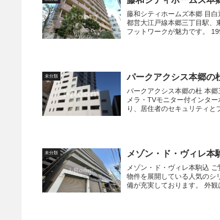
藤和シティホームズ本
藤和シティホームズ本郷 目白通りから1本路地に入った、落ち着いた街並みに建っています。
都営大江戸線本郷三丁目駅、
フットワー
パークアクシス本郷の
未分類
パークアクシス本郷の杜 本郷三丁目エリアに建つ高級賃貸マンション。 オートロック・防犯カ
メラ・TVモニター付インタ
り、居住者のセキュリティとプ
メゾン・ド・ヴィレ本
未分類
メゾン・ド・ヴィレ本駒込 ご覧頂いているメゾン・ド・ヴィレシリーズは、都内全域に多数の
物件を展開している人気のシリーズマンション
備が充実し