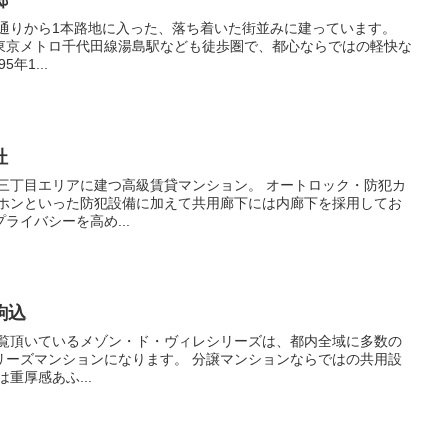
郷
東京メトロ千代田線湯島駅なども徒歩圏で、都心ならではの軽快な
クが魅力です。 1995年1...
杜
ーホンといった防犯設備に加えて共用廊下には内廊下を採用してお
ライバシーを高め...
駒込
になります。 分譲マンションならではの共用設
ております。 外観は重厚感あふ...