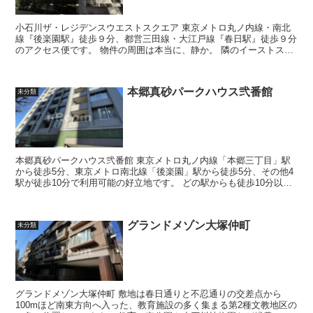
小石川ザ・レジデンスウエストスクエア 東京メトロ丸ノ内線・南北
線『後楽園駅』徒歩９分、都営三田線・大江戸線『春日駅』徒歩９分
のアクセス便です。 物件の周囲は本当に、静か。 隣のイーストスク
エアと共に２４時間体制で...
本郷真砂パークハウス弐番館
未分類
本郷真砂パークハウス弐番館 東京メトロ丸ノ内線「本郷三丁目」駅
から徒歩5分、東京メトロ南北線「後楽園」駅から徒歩5分、その他4
駅が徒歩10分で利用可能の好立地です。 どの駅からも徒歩10分以内
という好立地の高級分譲賃貸...
グランドメゾン大塚仲町
未分類
グランドメゾン大塚仲町 敷地は春日通りと不忍通りの交差点から
100mほど南東方向へ入った、教育施設の多く集まる第2種文教地区の