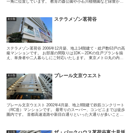
一角に位置しています。 教育の森公園や小石川植物園など緑豊かな
公園も徒歩10分圏内にあります...
ステラメゾン茗荷谷
未分類
ステラメゾン茗荷谷 2006年12月築、地上14階建て・総戸数63戸の高
級マンションです。 お部屋の間取りは1DK～2DKの住戸プランを揃
え、単身者や二人暮らしにご対応いたします。 東京メトロ丸の内線
「茗荷谷駅」...
プレール文京ウエスト
未分類
プレール文京ウエスト 2002年4月築、地上8階建て鉄筋コンクリート
（RC造）マンションです。 最寄りのスーパー、コンビニまでは徒歩
圏内です。 首都高速道路や新目白通りといった大通りが多いことも
江戸川橋エリアの特...
ザ・パークハウス茗荷谷富士見坂
未分類