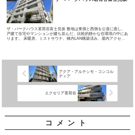
ザ・パークハウス茗荷谷富士見坂 敷地は東側と西側を公道に面し、
戸建て住宅やマンションが建ち並んだ、比較的静かな住環境の中にあ
ります。 床暖房、ミストサウナ、棟内LAN構築済み、屋内アクセス
可能なごみ置き場、AED、宅配...
アクア・アルテシモ・コンコル
ディア
エクセリア茗荷谷
コメント