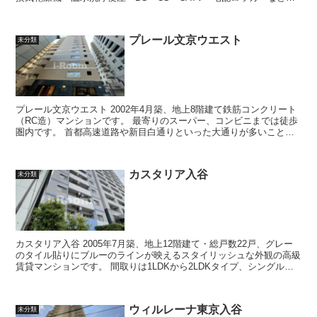
設備が整い、ク...
プレール文京ウエスト
未分類
プレール文京ウエスト 2002年4月築、地上8階建て鉄筋コンクリート
（RC造）マンションです。 最寄りのスーパー、コンビニまでは徒歩
圏内です。 首都高速道路や新目白通りといった大通りが多いことも
江戸川橋エリアの特...
カスタリア入谷
未分類
カスタリア入谷 2005年7月築、地上12階建て・総戸数22戸、グレー
のタイル貼りにブルーのラインが映えるスタイリッシュな外観の高級
賃貸マンションです。 間取りは1LDKから2LDKタイプ、シングルか
らファミリーまで様...
ウィルレーナ東京入谷
未分類