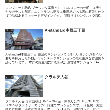
コンフォート駒込 ブラウンを基調とし、バルコニーの一部には爽や
かなガラスを配置、エントランス廻りは重厚感のある黒の石張り仕上
げで品格あるファサードデザインです。 間取りはシングルやDINKS
に好適な1Kや1LDK中心で...
A-standard本郷三丁目
未分類
A-standard本郷三丁目 築浅のマンションでは珍しい赤レンガタイル
貼りを採用した外観がヴィンテージマンションの様な重厚な雰囲気を
纏っています。 本郷の好立地に佇む築浅分譲賃貸マンション『A-
standard本郷三...
クラルテ入谷
未分類
クラルテ入谷 専有面積は50㎡～70㎡台、間取りは2LDKと3LDKで
DINKSやファミリー向けの13階建てマンションです。 床暖房・浴室
換気乾燥機・温水洗浄便座・BS・CS・CATV・宅配ロッカーなどの