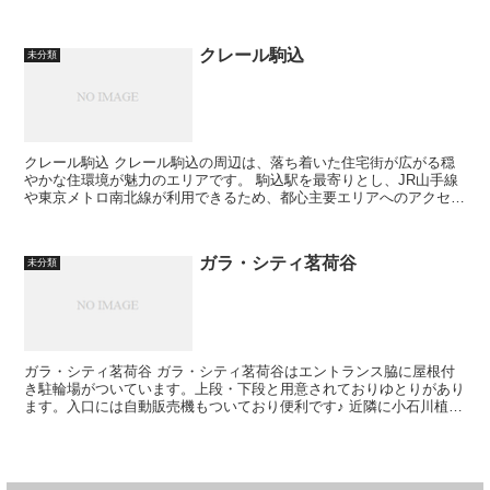
到着です。 また、丸ノ内線...
クレール駒込
未分類
クレール駒込 クレール駒込の周辺は、落ち着いた住宅街が広がる穏
やかな住環境が魅力のエリアです。 駒込駅を最寄りとし、JR山手線
や東京メトロ南北線が利用できるため、都心主要エリアへのアクセス
も良好で通勤・通学に便利な立地...
ガラ・シティ茗荷谷
未分類
ガラ・シティ茗荷谷 ガラ・シティ茗荷谷はエントランス脇に屋根付
き駐輪場がついています。上段・下段と用意されておりゆとりがあり
ます。入口には自動販売機もついており便利です♪ 近隣に小石川植物
園、教育の森公園などの大きな公...