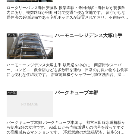
ロータリーパレス春日安藤坂 後楽園駅・飯田橋駅・春日駅が徒歩圏
内にあり、複数路線が利用可能で交通至便な立地です。 留守がちな
居住者の必須設備である宅配ボックスが設置されており、不在時や非
対面での荷物受け取りが便利です。...
ハーモニーレジデンス大塚山手
未分類
ハーモニーレジデンス大塚山手 駅周辺を中心に、商店街やスーパ
ー、コンビニ、飲食店なども多数軒を連ね、日常のお買い物やお食事
にも便利な住環境です。 浴室乾燥機やシャワー付独立洗面台、温水
洗浄便座、ガスシステムキッチンなど...
パークキューブ本郷
未分類
パークキューブ本郷 パークキューブ本郷は、都営三田線水道橋駅か
ら徒歩2分の立地です。 A6出口から壱岐坂通りの信号を渡ってすぐ
の高級感あるマンションです。 JR総武線の水道橋駅も、徒歩6分で