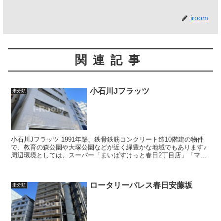
iroom
関連記事
小石川Jフラッツ
未分類
小石川Jフラッツ 1991年築、鉄骨鉄筋コンクリート造10階建の物件
で、教育の森公園や大塚公園などが近く緑豊かな地域でもあります♪
周辺環境としては、スーパー「まいばすけっと春日2丁目店」「マル
エツプチ春日店」「San...
ロータリーパレス春日安藤坂
未分類