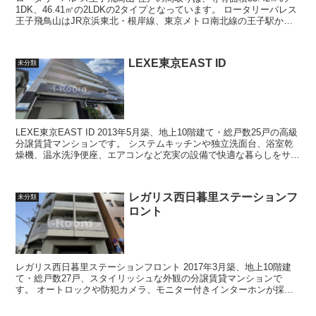
1DK、46.41㎡の2LDKの2タイプとなっています。 ロータリーパレス
王子飛鳥山はJR京浜東北・根岸線、東京メトロ南北線の王子駅から
徒歩9分、都電荒...
LEXE東京EAST ID
未分類
LEXE東京EAST ID 2013年5月築、地上10階建て・総戸数25戸の高級
分譲賃貸マンションです。 システムキッチンや独立洗面台、浴室乾
燥機、温水洗浄便座、エアコンなど充実の設備で快適な暮らしをサポ
ートしてくれま...
レガリス西日暮里ステーションフ
未分類
ロント
レガリス西日暮里ステーションフロント 2017年3月築、地上10階建
て・総戸数27戸、スタイリッシュな外観の分譲賃貸マンションで
す。 オートロックや防犯カメラ、モニター付きインターホンが採用
され、セキュリティ対策も万全...