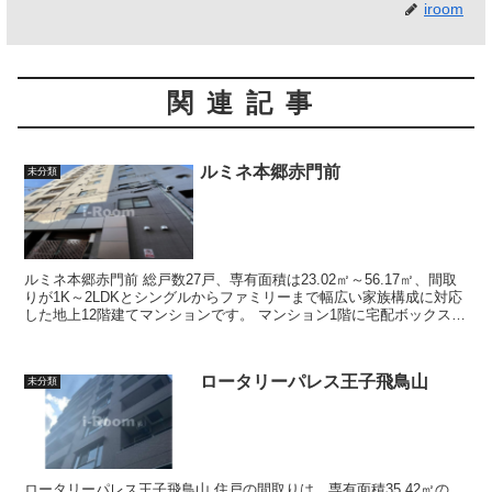
iroom
関連記事
ルミネ本郷赤門前
未分類
ルミネ本郷赤門前 総戸数27戸、専有面積は23.02㎡～56.17㎡、間取
りが1K～2LDKとシングルからファミリーまで幅広い家族構成に対応
した地上12階建てマンションです。 マンション1階に宅配ボックスを
設け、不在時...
ロータリーパレス王子飛鳥山
未分類
ロータリーパレス王子飛鳥山 住戸の間取りは、専有面積35.42㎡の