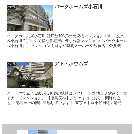
パークホームズ小石川
未分類
パークホームズ小石川 総戸数106戸の大規模マンションです。 文京
区小石川２丁目の閑静な住宅街に佇む分譲マンション「パークホーム
ズ小石川」。 マンション周辺は24時間スーパーや飲食店、公共機関
が多く点在し利便性あ...
アド・ホウムズ
未分類
アド・ホウムズ 1985年2月築の鉄筋コンクリート造地上８階建てデザ
イナーズマンション。 【湯島天神】がすぐそばにあり、閑静な立
地。 湯島天神の隣に立地しています！ 東京メトロ千代田線 / 湯島駅
徒歩4分...