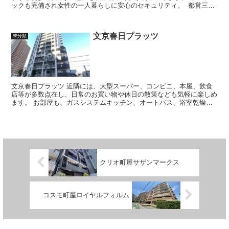
ックも完備され女性の一人暮らしに安心のセキュリティ。 都営三田
線 / 板橋本町駅 徒...
文京春日プラッツ
未分類
文京春日プラッツ 近隣には、大型スーパー、コンビニ、本屋、飲食
店等が多数点在し、日常のお買い物や休日の散策なども気軽に楽しめ
ます。 お部屋も、ガスシステムキッチン、オートバス、浴室乾燥
機、洗浄便座などが揃い、快適にお過...
クリオ町屋サザンマークス
コスモ町屋ロイヤルフォルム