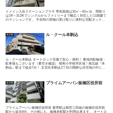
ドメイン入谷ステーションプラザ 専有面積は30㎡～60㎡台、間取り
は1R～3LDKでシングルからファミリーまで幅広く対応した11階建て
のマンションです。 不在時の荷物の受け取りに便利な宅配ボックス
が設置され、ペットの飼...
ル・クール本駒込
未分類
ル・クール本駒込 オートロック完備で安心・便利！ 敷地内駐輪場・
駐車場もございます（要空き確認） 昭和小学校学区域！南北線『本
駒込』駅まで徒歩7分！ 文京区本駒込2丁目の閑静な住宅地の中に位
置する地上4階建...
プライムアーバン板橋区役所前
未分類
プライムアーバン板橋区役所前 最寄駅は都営三田線の板橋区役所前
駅から徒歩9分。その他にも、板橋本町駅が利用出来ます。 オートロ