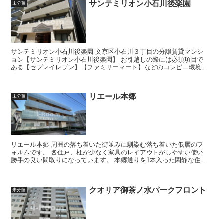
サンテミリオン小石川後楽園
未分類
サンテミリオン小石川後楽園 文京区小石川３丁目の分譲賃貸マンシ
ョン【サンテミリオン小石川後楽園】 お引越しの際には必須項目で
ある【セブンイレブン】【ファミリーマート】などのコンビニ環境も
充実♪その他ドラッグストアやファ...
リエール本郷
未分類
リエール本郷 周囲の落ち着いた街並みに馴染む落ち着いた低層のフ
ォルムです。 各住戸、柱が少なく家具のレイアウトがしやすい使い
勝手の良い間取りになっています。 本郷通りを1本入った閑静な住宅
街で、静かな住環境♪ ...
クオリア御茶ノ水パークフロント
未分類