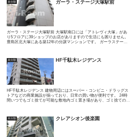
ガーラ・ステージ大塚駅前
未分類
ガーラ・ステージ大塚駅前 大塚駅南口には「アトレヴィ大塚」があ
り5フロアに39ショップのお店がありますので生活にも困りません。
豊島区北大塚にある築12年の分譲マンションです。 ガーラステージ
大塚駅前は、2011...
HF千駄木レジデンス
未分類
HF千駄木レジデンス 建物周辺にはスーパー・コンビニ・ドラッグス
トアなどの商業施設が揃っており、日常の買い物が便利です。 24時
間いつでもゴミ捨てが可能な敷地内ゴミ置き場があり、ゴミ捨てのタ
イミングの煩わしさがありませ...
クレアシオン後楽園
未分類