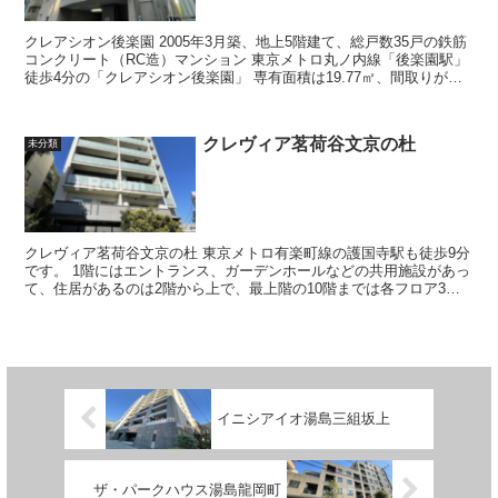
クレアシオン後楽園 2005年3月築、地上5階建て、総戸数35戸の鉄筋
コンクリート（RC造）マンション 東京メトロ丸ノ内線「後楽園駅」
徒歩4分の「クレアシオン後楽園」 専有面積は19.77㎡、間取りがワ
ンルームと...
クレヴィア茗荷谷文京の杜
未分類
クレヴィア茗荷谷文京の杜 東京メトロ有楽町線の護国寺駅も徒歩9分
です。 1階にはエントランス、ガーデンホールなどの共用施設があっ
て、住居があるのは2階から上で、最上階の10階までは各フロア3戸
ずつになっています。 ...
イニシアイオ湯島三組坂上
ザ・パークハウス湯島龍岡町