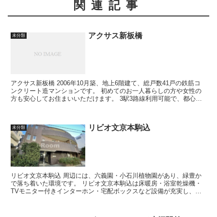
関連記事
アクサス新板橋
未分類
アクサス新板橋 2006年10月築、地上6階建て、総戸数41戸の鉄筋コ
ンクリート造マンションです。 初めてのお一人暮らしの方や女性の
方も安心してお住まいいただけます。 3駅3路線利用可能で、都心主
要エリアをはじめ...
リビオ文京本駒込
未分類
リビオ文京本駒込 周辺には、六義園・小石川植物園があり、緑豊か
で落ち着いた環境です。 リビオ文京本駒込は床暖房・浴室乾燥機・
TVモニター付きインターホン・宅配ボックスなど設備が充実し、快
適な日常生活が送れます。 ...