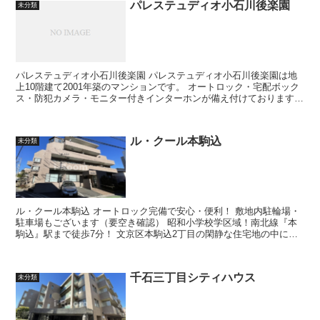
パレステュディオ小石川後楽園
未分類
パレステュディオ小石川後楽園 パレステュディオ小石川後楽園は地
上10階建て2001年築のマンションです。 オートロック・宅配ボック
ス・防犯カメラ・モニター付きインターホンが備え付けておりますの
で、セキュリティ面で充実し...
ル・クール本駒込
未分類
ル・クール本駒込 オートロック完備で安心・便利！ 敷地内駐輪場・
駐車場もございます（要空き確認） 昭和小学校学区域！南北線『本
駒込』駅まで徒歩7分！ 文京区本駒込2丁目の閑静な住宅地の中に位
置する地上4階建...
千石三丁目シティハウス
未分類