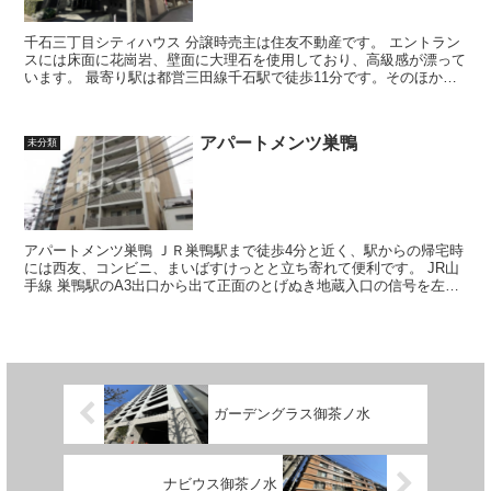
千石三丁目シティハウス 分譲時売主は住友不動産です。 エントラン
スには床面に花崗岩、壁面に大理石を使用しており、高級感が漂って
います。 最寄り駅は都営三田線千石駅で徒歩11分です。そのほか東
京メトロ丸の内線新大塚...
アパートメンツ巣鴨
未分類
アパートメンツ巣鴨 ＪＲ巣鴨駅まで徒歩4分と近く、駅からの帰宅時
には西友、コンビニ、まいばすけっとと立ち寄れて便利です。 JR山
手線 巣鴨駅のA3出口から出て正面のとげぬき地蔵入口の信号を左折
します。突き当りにあるデザ...
ガーデングラス御茶ノ水
ナビウス御茶ノ水