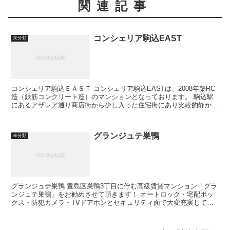
関連記事
コンシェリア駒込EAST
未分類
コンシェリア駒込ＥＡＳＴ コンシェリア駒込EASTは、2008年築RC
造（鉄筋コンクリート造）のマンションとなっております。 駒込駅
にあるアザレア通り商店街から少し入った住宅街にあり比較的静かな
住環境となっております。...
グランジュテ巣鴨
未分類
グランジュテ巣鴨 豊島区巣鴨3丁目に佇む高級賃貸マンション「グラ
ンジュテ巣鴨」をお勧めさせて頂きます！ オートロック・宅配ボッ
クス・防犯カメラ・TVドアホンとセキュリティ面で大変充実してお
ります。 システムキッチンのお部...