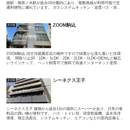
路駅・御茶ノ水駅が徒歩10分圏内にあり、複数路線が利用可能で交
通利便性に優れています。 ガスシステムキッチン・追焚バス・浴室
乾燥機・洗浄便座・エアコン・床暖...
ZOOM駒込
未分類
ZOOM駒込 旧古河庭園至近の物件ですので緑豊かな落ち着いた住環
境。 間取りは1R・1DK・1LDK・2DK・2LDK・1LDK+DENなど幅広
いラインナップ。 ペット飼育可で無料で高速インターネット使用可
となっ...
シーネクス王子
未分類
シーネクス王子 建物から徒歩1分の場所にスーパーがあり、日常の食
料品の買い物が便利です。 バス・トイレ別、浴室乾燥機、温水洗浄
便座、独立洗面台、システムキッチン、エアコンなどの室内設備も整
い、毎日の暮らしを快適にサポー...