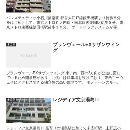
パレステュディオ小石川後楽園 都営大江戸線飯田橋駅より徒歩５分
をはじめとして、東京メトロ丸ノ内線・南北線後楽園駅徒歩８分、東
京メトロ東西線飯田橋駅徒歩１０分。 オートロックシステムが導入
されており、住戸内には、モニター...
プランヴェールEXサザンウィン
未分類
グ
プランヴェールEXサザンウィング 東、南、西の3方向が公道に面し
ているため開放感があり、北側には駐車場を設けており、東西ツーウ
ェイにアクセスできる独立性の高い敷地です。 モノトーンのルーバ
ー手摺りでスタイリッシュなアク...
レジディア文京湯島Ⅲ
未分類
レジディア文京湯島Ⅲ 最寄りの湯島駅に加えて末広町駅・上野広小