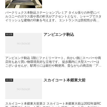
パークリュクス本駒込ステーションプレミア タイル張りの外壁にバ
ルコニーのガラス面や黒の軒天がアクセントとなり、シャープでスタ
イリッシュな建物の印象を与えます。 エントランスは防犯性が高ま
る安心のTVモニタ付オートロック...
アンビエンテ駒込
未分類
アンビエンテ駒込 1階にファミリーマート。向かい側にスーパーや商
店街もあり買い物環境良好な立地です。 徒歩圏内に大型スーパーは
ございませんが、駅周りには銀行や郵便局、昔ながらの商店街「アザ
レア通り」「さつき通り商店街」...
スカイコート本郷東大前
未分類
スカイコート本郷東大前第２ スカイコート本郷東大前は2002年築RC