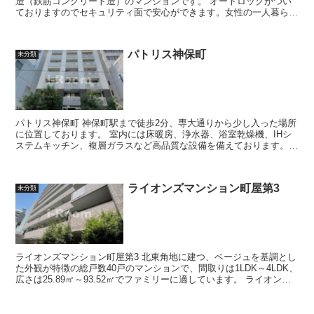
造（鉄筋コンクリート造）のマンションです。 オートロックがつい
ておりますのでセキュリティ面で安心ができます。女性の一人暮らし
をご検討されている方はこち...
パトリス神保町
未分類
パトリス神保町 神保町駅まで徒歩2分、専大通りから少し入った場所
に位置しております。 室内には床暖房、浄水器、浴室乾燥機、IHシ
ステムキッチン、複層ガラスなど高品質な設備を備えております。
都営地下鉄三田線・新宿...
ライオンズマンション町屋第3
未分類
ライオンズマンション町屋第3 北東角地に建つ、ベージュを基調とし
た外観が特徴の総戸数40戸のマンションで、間取りは1LDK～4LDK、
広さは25.89㎡～93.52㎡でファミリーに適しています。 ライオンズ
マンション町...