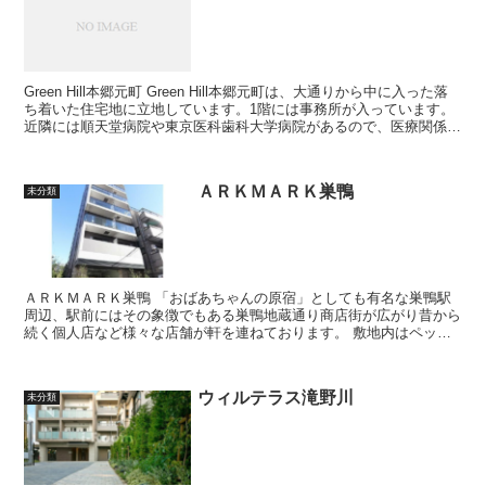
Green Hill本郷元町 Green Hill本郷元町は、大通りから中に入った落
ち着いた住宅地に立地しています。1階には事務所が入っています。
近隣には順天堂病院や東京医科歯科大学病院があるので、医療関係者
のかたにもおすす...
ＡＲＫＭＡＲＫ巣鴨
未分類
ＡＲＫＭＡＲＫ巣鴨 「おばあちゃんの原宿」としても有名な巣鴨駅
周辺、駅前にはその象徴でもある巣鴨地蔵通り商店街が広がり昔から
続く個人店など様々な店舗が軒を連ねております。 敷地内はペット
飼育相談可能の他に駐車場を設けて...
ウィルテラス滝野川
未分類