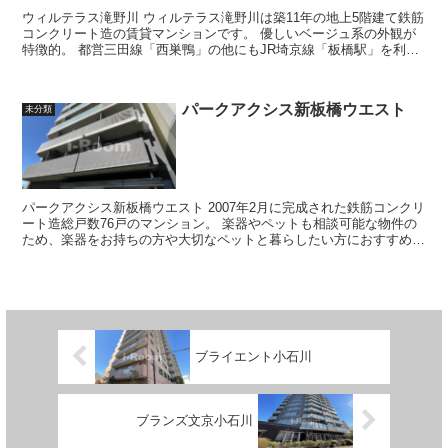
ウィルテラス滝野川 ウィルテラス滝野川は築11年の地上5階建て鉄筋
コンクリート造の賃貸マンションです。 優しいベージュ系の外観が
特徴的。 都営三田線「西巣鴨」の他にもJR埼京線「板橋駅」を利用
することができ、大手...
パークアクシス新板橋ウエスト
未分類
パークアクシス新板橋ウエスト 2007年2月に完成された鉄筋コンクリ
ート造総戸数76戸のマンション。 楽器やペットも相談可能な物件の
ため、楽器をお持ちの方や大切なペットと暮らしたい方におすすめで
す。 各戸の設備に...
ブライエント小石川
ブランズ文京小石川