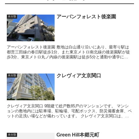
アーバンフォレスト後楽園
未分類
アーバンフォレスト後楽園 敷地は白山通り沿いにあり、最寄り駅は
都営三田線の春日駅徒歩1分、また東京メトロ南北線の後楽園駅が徒
歩3分、東京メトロ丸ノ内線の後楽園駅は徒歩5分と通勤や通学に便
利な立地となっています。 アーバ...
クレヴィア文京関口
未分類
クレヴィア文京関口 9階建て総戸数85戸のマンションです。 マンシ
ョンの敷地内には駐車場、駐輪場、宅配ボックス、防災備蓄倉庫、ペ
ットの足洗い場などが備わっています。 クレヴィア文京関口は、東
京メトロ有楽町線「江戸...
Green Hill本郷元町
未分類