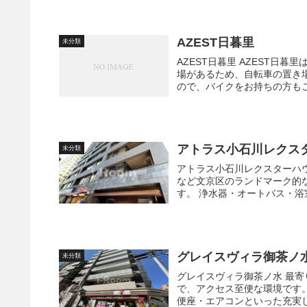
AZEST日暮里
未分類
AZEST日暮里 AZEST日暮里は2008年築RC造（鉄筋コンクリート構造）です。 敷地内には駐輪
場があるため、自転車の置き
ので、バイクをお持ちの方もご相
アトラス小石川レクス
未分類
アトラス小石川レクスターハウス 徒歩圏内に、区役所・東京ドーム・ラクーア・小
など文京区のランドマーク的
す。 浄水器・オートバス・
グレイスヴィラ御茶ノ
未分類
グレイスヴィラ御茶ノ水 最寄りの御茶ノ水駅を始め、湯島駅や末広町駅など複数路線利用可能
で、アクセス至便な環境です。 全住戸にガスシステムキッチン・追焚バス・浴室乾燥機
便座・エアコンといった充実し