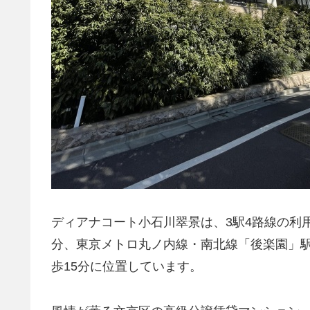
ディアナコート小石川翠景は、3駅4路線の利
分、東京メトロ丸ノ内線・南北線「後楽園」駅
歩15分に位置しています。