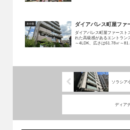
ダイアパレス町屋ファ
未分類
ダイアパレス町屋ファーストステージ 南西角地に建つ、ブラウン系タイ
れた高級感があるエントランス
～4LDK、広さは61.78㎡～81.
ソラシア
ディア