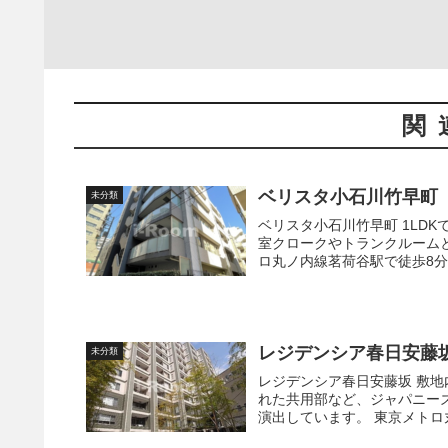
関
ベリスタ小石川竹早町
未分類
ベリスタ小石川竹早町 1LDKでもシューズインクローク付きでバス・トイレ・洗面別、充実の洋
室クロークやトランクルームと居住性
レジデンシア春日安藤
未分類
レジデンシア春日安藤坂 敷地内に植栽された竹、設置された灯籠、日本家屋の雰囲気を取り入
れた共用部など、ジャパニー
演出しています。 