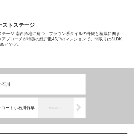
ーストステージ
ルの外観と植栽に囲ま
アプローチが特徴の総戸数45戸のマンションで、間取りは3LDK
85㎡でフ...
小石川
ナコート小石川竹早