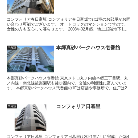
コンフォリア春日富坂 コンフォリア春日富坂では1室のお部屋がお問
い合わせ可能でございます。 オートロックのマンションですので、
女性の方も安心して暮らせます。 2008年02月築、地上12階地下1階
建て鉄筋コンクリ...
本郷真砂パークハウス壱番館
未分類
本郷真砂パークハウス壱番館 東京メトロ丸ノ内線本郷三丁目駅、丸
ノ内線・南北線後楽園駅も徒歩圏内で、交通の利便性に富んでいま
す。 本郷真砂パークハウス弐番館の1Fは店舗や事務所で、住戸は2F
から。 1999年3月築...
コンフォリア日暮里
未分類
コンフォリア日暮里 コンフォリア日暮里は2021年7月に完成した築4