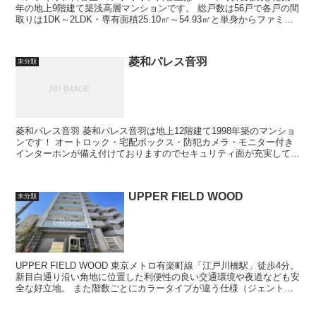
年の地上9階建て築浅高層マンションです。 総戸数は56戸で各戸の間
取りは1DK～2LDK・専有面積25.10㎡～54.93㎡と単身からファミリ
ーまで幅...
菱和パレス音羽
未分類
菱和パレス音羽 菱和パレス音羽は地上12階建て1998年築のマンショ
ンです！ オートロック・宅配ボックス・防犯カメラ・モニター付き
インターホンが備え付けておりますのでセキュリティ面が充実してお
り女性の一人暮らしでも安心...
UPPER FIELD WOOD
未分類
UPPER FIELD WOOD 東京メトロ有楽町線「江戸川橋駅」徒歩4分。
新目白通り沿い角地に位置した利便性の良い交通環境や夜道なども安
全な好立地。 また階数ごとにカラータイプが違う仕様（ジェントリ
ーナチュラル、ニュ...