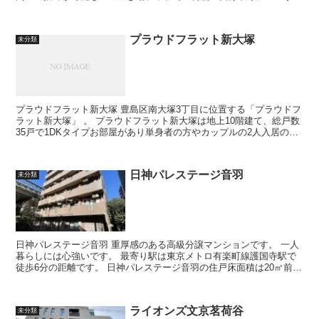
宅配ボックスが整っているほか、...
プラウドフラット新大塚
未分類
プラウドフラット新大塚 豊島区南大塚3丁目に位置する「プラウドフ
ラット新大塚」 。 プラウドフラット新大塚は地上10階建て、総戸数
35戸で1DKタイプお部屋があり単身者の方やカップルの2人入居の方
にもおすすめのマンショ...
日神パレステージ音羽
未分類
日神パレステージ音羽 重厚感のある高級分譲マンションです。 一人
暮らしには心強いです。 最寄り駅は東京メトロ有楽町線護国寺駅で
徒歩6分の距離です。 日神パレステージ音羽の住戸床面積は20㎡前後
が中心で1Kの...
ライオンズ文京茗荷谷
未分類