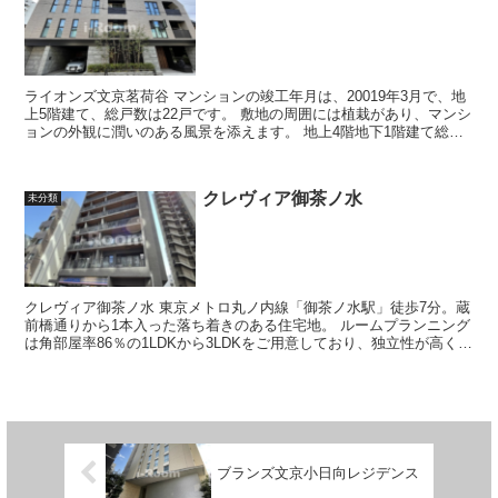
ライオンズ文京茗荷谷 マンションの竣工年月は、20019年3月で、地
上5階建て、総戸数は22戸です。 敷地の周囲には植栽があり、マンシ
ョンの外観に潤いのある風景を添えます。 地上4階地下1階建て総戸
数22戸のマン...
クレヴィア御茶ノ水
未分類
クレヴィア御茶ノ水 東京メトロ丸ノ内線「御茶ノ水駅」徒歩7分。蔵
前橋通りから1本入った落ち着きのある住宅地。 ルームプランニング
は角部屋率86％の1LDKから3LDKをご用意しており、独立性が高く室
内設備は分譲賃貸なら...
ブランズ文京小日向レジデンス