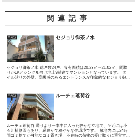
関連記事
セジョリ御茶ノ水
未分類
セジョリ御茶ノ水 総戸数24戸、専有面積は20.27㎡～21.02㎡、間取
りが1Kとシングル向け地上9階建てマンションとなっています。 タ
イル貼りの外壁、高級感のあるエントランスが印象的なセジョリ御茶
ノ水は2階からが住...
ルーチェ茗荷谷
未分類
ルーチェ茗荷谷 通りより一本中に入った静かな立地で、至近には小
石川植物園もあり、緑豊かで穏やかな住環境です。 敷地内には24時
間ゴミ捨てが可能なゴミ置き場、不在時の荷物の受け取りに重宝する